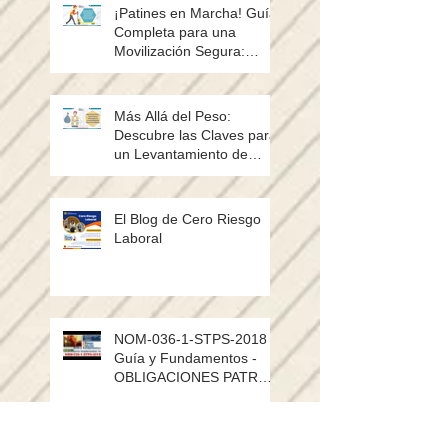
¡Patines en Marcha! Guía
Completa para una
Movilización Segura:
Postura, Evaluación de
Riesgos y tipos de patines
Más Allá del Peso:
Descubre las Claves para
un Levantamiento de
Sacos sin Lesiones
El Blog de Cero Riesgo
Laboral
NOM-036-1-STPS-2018 /
Guía y Fundamentos -
OBLIGACIONES PATRÓN
Y TRABAJADOR,
TRANSITORIOS (PARTE
Search By Tags
2)