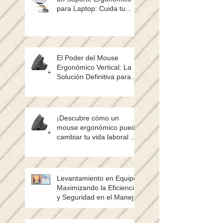
para Laptop: Cuida tu
Postura y Mejora tu Salud
El Poder del Mouse
Ergonómico Vertical: La
Solución Definitiva para
Evitar el Dolor de Muñeca
y Mejorar tu Productividad
¡Descubre cómo un
mouse ergonómico puede
cambiar tu vida laboral y
salvarte de dolores! 🖱️💡
Levantamiento en Equipo:
Maximizando la Eficiencia
y Seguridad en el Manejo
de Cargas