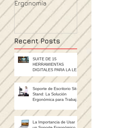
Ergonomía
MEXICANA EN
SEGURIDAD Y SA
EN EL TRABAJO (
Recent Posts
SUITE DE 15
HERRAMIENTAS
DIGITALES PARA LA LEY
SILLA
Soporte de Escritorio Sit-
Stand: La Solución
Ergonómica para Trabajar
Cómodamente Sentado o
de Pie
La Importancia de Usar
un Soporte Ergonómico