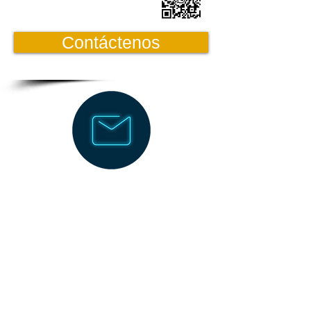
Contáctenos
Solicite información en:
olga.giraldo@ceroriesgolabo
Whatsapp Business
https://wa.me/message/K3
FTOG
1