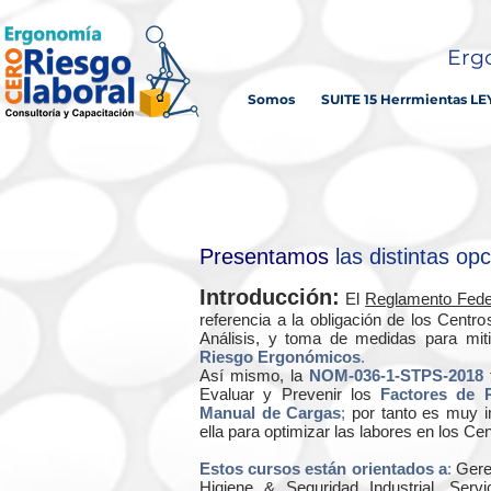
Ergo
Somos
SUITE 15 Herrmientas LE
Presentamos
las distintas op
Introducción:
El
Reglamento Feder
referencia a la obligación de los Centro
Análisis, y toma de medidas para miti
Riesgo Ergonómicos
.
Así mismo, la
NOM-036-1-STPS-2018
Evaluar y Prevenir los
Factores de 
Manual de Cargas
;
por tanto es muy i
ella para optimizar las labores en los Ce
Estos cursos están orientados a
:
Gere
Higiene & Seguridad Industrial, Serv