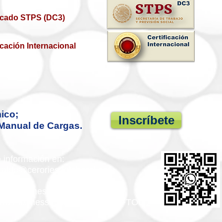
ficado STPS (DC3)
icación Internacional
ico;
Inscríbete
Manual de Cargas.
e información en:
iraldo@ceroriesgolaboral.com
app Business
://wa.me/message/K33TRSGQUFTOG
1