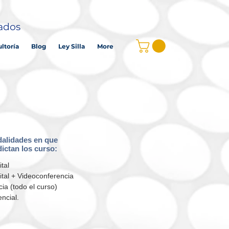
tados
ltoría
Blog
Ley Silla
More
alidades en que
dictan los curso:
tal
ital + Videoconferencia
ia (todo el curso)
ncial.