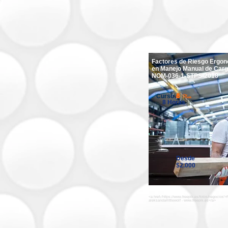
Factores de Riesgo Ergo
en Manejo Manual de Car
NOM-036-1-STPS-2018
8
Plus
Curso
8 Horas
Desde
$2.000
<a href='https://www.freepik.es/fotos/negocios'
aleksandarlittlewolf - www.freepik.es</a>