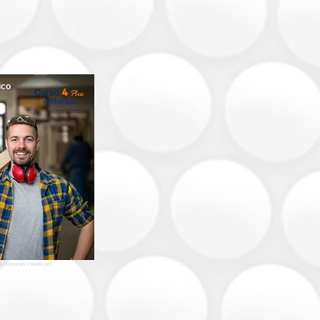
ico
4
Plus
Curso
4 Horas
de Personas creado por