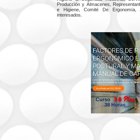
Producción y Almacenes, Representant
e Higiene, Comité De Ergonomía, Au
interesados.
Plus
38
Curso
38 Horas