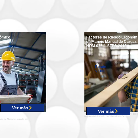
nómico
Factores de Riesgo Ergonóm
gas
en Manejo Manual de Cargas
NOM-036-1-STPS-2018
Desde
$1.000
Ver más
Ver más
<a href='https://www.freepik.es/fotos/personas'>Foto 
aleksandarlittlewolf - www.freepik.es</a>
>Foto de Negocios creado por