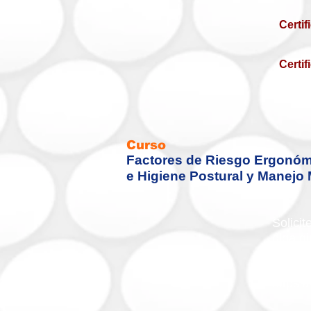
Certi
Certif
Curso
Factores de Riesgo Ergonóm
e Higiene Postural
y
Manejo 
Solicit
olga.g
Whats
https