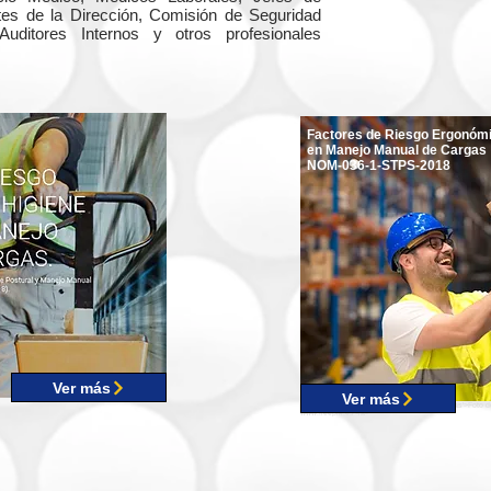
es de la Dirección, Comisión de Seguridad
ditores Internos y otros profesionales
Factores de Riesgo Ergonóm
en Manejo Manual de Cargas
NOM-036-1-STPS-2018
Ver más
Ver más
<a href='https://www.freepik.es/fotos/personas'>Foto d
www.freepik.es</a>