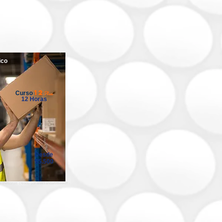
ico
12
Plus
Curso
12 Horas
Desde
$5.500
e Personas creado por aleksandarlittlewolf -