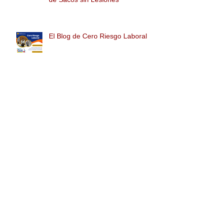
Más Allá del Peso: Descubre las
Claves para un Levantamiento
de Sacos sin Lesiones
El Blog de Cero Riesgo Laboral
NOM-036-1-STPS-2018 / Guía y
Fundamentos - OBLIGACIONES
PATRÓN Y TRABAJADOR,
TRANSITORIOS (PARTE 2)
Búsqueda por
Etiquetas