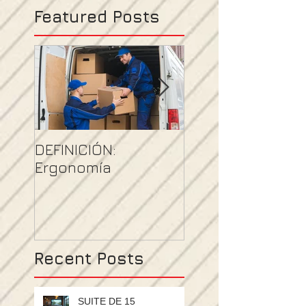
Featured Posts
DEFINICIÓN:
NORMATIVIDAD
Ergonomía
MEXICANA EN
SEGURIDAD Y SA
EN EL TRABAJO (
Recent Posts
SUITE DE 15