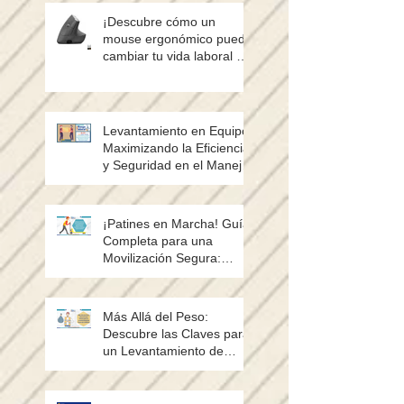
¡Descubre cómo un
mouse ergonómico puede
cambiar tu vida laboral y
salvarte de dolores! 🖱️💡
Levantamiento en Equipo:
Maximizando la Eficiencia
y Seguridad en el Manejo
de Cargas
¡Patines en Marcha! Guía
Completa para una
Movilización Segura:
Postura, Evaluación de
Riesgos y tipos de patines
Más Allá del Peso:
Descubre las Claves para
un Levantamiento de
Sacos sin Lesiones