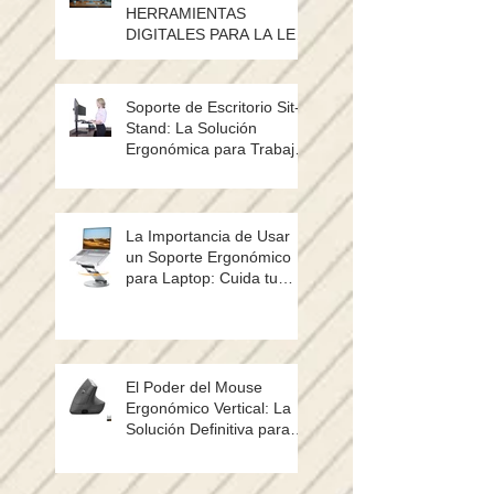
HERRAMIENTAS
DIGITALES PARA LA LEY
SILLA
Soporte de Escritorio Sit-
Stand: La Solución
Ergonómica para Trabajar
Cómodamente Sentado o
de Pie
La Importancia de Usar
un Soporte Ergonómico
para Laptop: Cuida tu
Postura y Mejora tu Salud
El Poder del Mouse
Ergonómico Vertical: La
Solución Definitiva para
Evitar el Dolor de Muñeca
y Mejorar tu Productividad