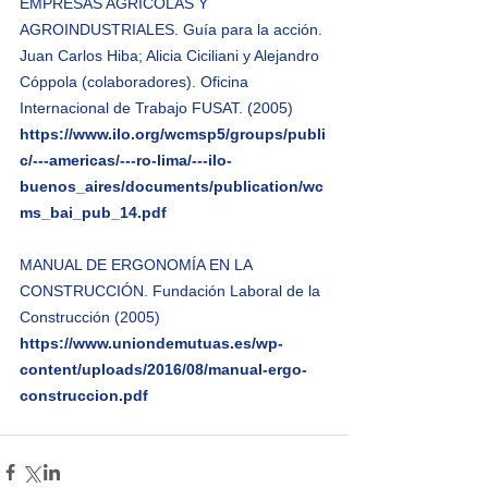
EMPRESAS AGRÍCOLAS Y 
AGROINDUSTRIALES. Guía para la acción. 
Juan Carlos Hiba; Alicia Ciciliani y Alejandro 
Cóppola (colaboradores). Oficina 
Internacional de Trabajo FUSAT. (2005)
https://www.ilo.org/wcmsp5/groups/publi
c/---americas/---ro-lima/---ilo-
buenos_aires/documents/publication/wc
ms_bai_pub_14.pdf
MANUAL DE ERGONOMÍA EN LA 
CONSTRUCCIÓN. Fundación Laboral de la 
Construcción (2005) 
https://www.uniondemutuas.es/wp-
content/uploads/2016/08/manual-ergo-
construccion.pdf